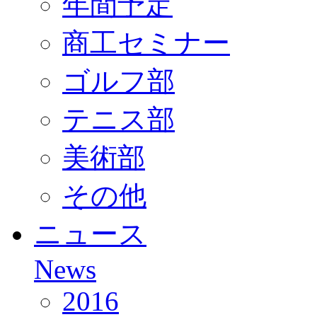
年間予定
商工セミナー
ゴルフ部
テニス部
美術部
その他
ニュース
News
2016